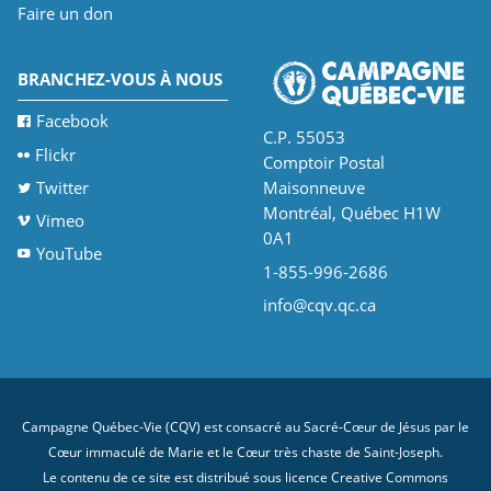
Faire un don
BRANCHEZ-VOUS À NOUS
Facebook
C.P. 55053
Flickr
Comptoir Postal
Twitter
Maisonneuve
Montréal, Québec H1W
Vimeo
0A1
YouTube
1-855-996-2686
info@cqv.qc.ca
Campagne Québec-Vie (CQV) est consacré au Sacré-Cœur de Jésus par le
Cœur immaculé de Marie et le Cœur très chaste de Saint-Joseph.
Le contenu de ce site est distribué sous licence
Creative Commons