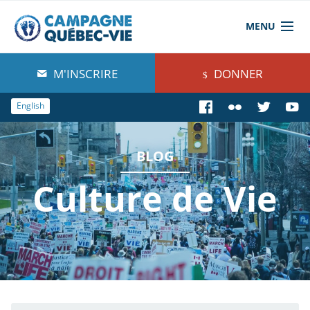
MENU
À propos de nous
M'INSCRIRE
DONNER
Blog
English
Comprendre
BLOG
Agir
Culture de Vie
Boutique