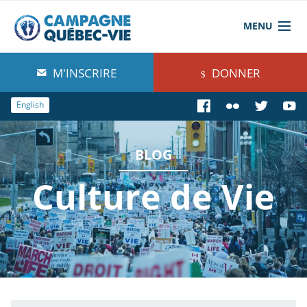
MENU
À propos de nous
M'INSCRIRE
DONNER
Blog
English
Comprendre
BLOG
Agir
Culture de Vie
Boutique