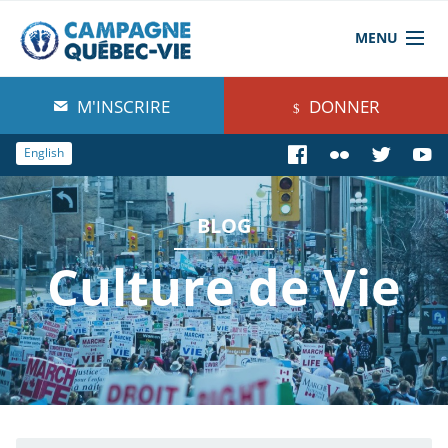
MENU
À propos de nous
M'INSCRIRE
DONNER
Blog
English
Comprendre
BLOG
Agir
Culture de Vie
Boutique