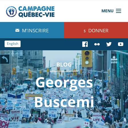
MENU
À propos de nous
M'INSCRIRE
DONNER
Blog
English
Comprendre
BLOG
Agir
Georges
Boutique
Buscemi