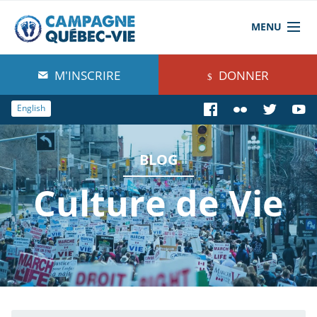
MENU
À propos de nous
M'INSCRIRE
DONNER
Blog
English
Comprendre
BLOG
Agir
Culture de Vie
Boutique