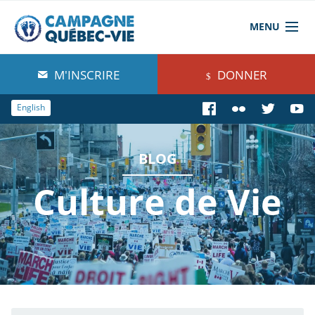
MENU
À propos de nous
M'INSCRIRE
DONNER
Blog
English
Comprendre
BLOG
Agir
Culture de Vie
Boutique