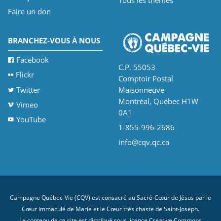
Tous les thèmes
Faire un don
BRANCHEZ-VOUS À NOUS
Facebook
C.P. 55053
Flickr
Comptoir Postal
Twitter
Maisonneuve
Montréal, Québec H1W
Vimeo
0A1
YouTube
1-855-996-2686
info@cqv.qc.ca
Campagne Québec-Vie (CQV) est consacré au Sacré-Cœur de Jésus par le
Cœur immaculé de Marie et le Cœur très chaste de Saint-Joseph.
Le contenu de ce site est distribué sous licence
Creative Commons