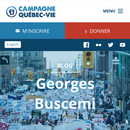
MENU
À propos de nous
M'INSCRIRE
DONNER
Blog
English
Comprendre
BLOG
Agir
Georges
Boutique
Buscemi