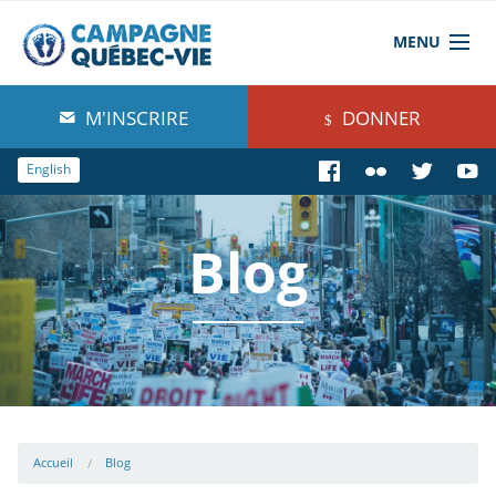
MENU
À propos de nous
M'INSCRIRE
DONNER
Blog
English
Comprendre
Blog
Agir
Boutique
Accueil
Blog