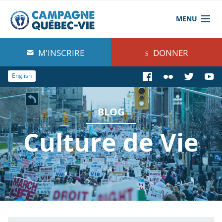
MENU
À propos de nous
M'INSCRIRE
DONNER
Blog
English
Comprendre
BLOG
Agir
Culture de Vie
Boutique