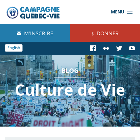
MENU
À propos de nous
M'INSCRIRE
DONNER
Blog
English
Comprendre
BLOG
Agir
Culture de Vie
Boutique