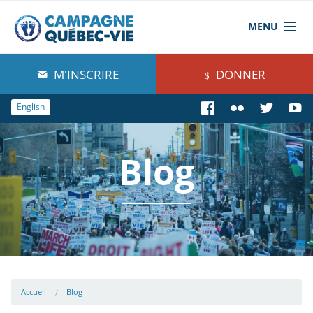
MENU
À propos de nous
M'INSCRIRE
DONNER
Blog
English
Comprendre
Blog
Agir
Boutique
Accueil
Blog