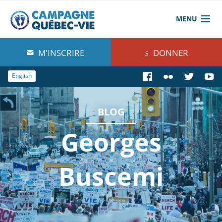
MENU
À propos de nous
M'INSCRIRE
DONNER
Blog
English
Comprendre
BLOG
Agir
Georges
Boutique
Buscemi