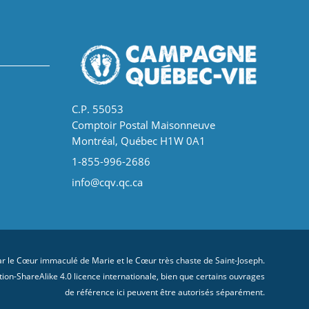
C.P. 55053
Comptoir Postal Maisonneuve
Montréal, Québec H1W 0A1
1-855-996-2686
info@cqv.qc.ca
 le Cœur immaculé de Marie et le Cœur très chaste de Saint-Joseph.
on-ShareAlike 4.0 licence internationale
, bien que certains ouvrages
de référence ici peuvent être autorisés séparément.