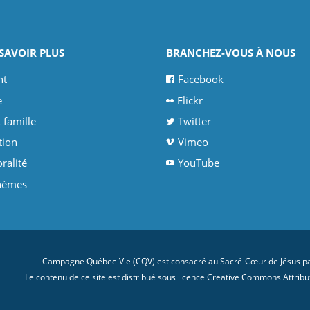
SAVOIR PLUS
BRANCHEZ-VOUS À NOUS
nt
Facebook
e
Flickr
 famille
Twitter
tion
Vimeo
ralité
YouTube
thèmes
Campagne Québec-Vie (CQV) est consacré au Sacré-Cœur de Jésus par
Le contenu de ce site est distribué sous licence
Creative Commons Attributi