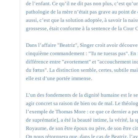
de l’enfant. Ce qu’il ne dit pas non plus, c’est qu’u
pathologie de la mère n’était pas grave au point de
aussi, c’est que la solution adoptée, à savoir la n
grossesse, était conforme à la sentence de la Cour C
Dans l’affaire "Beatriz", Singer croit avoir découve
cinquième commandement : "Tu ne tueras pas". En fa
différence entre "avortement" et "accouchement ind
du fœtus". La distinction semble, certes, subtile ma
elle est d’une portée immense.
L’un des fondements de la dignité humaine est le se
agir concret sa raison de bien ou de mal. Le théolog
l’exemple de Thomas More : ce que ce dernier a perç
de suprématie], a été la beauté intime, la vérité, la
Royaume, de son être époux ou père, de son être ci
On nous rétorquera que, dans le cas de Beatriz, l’