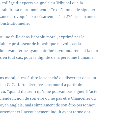
n collège d’experts a signalé au Tribunal que la
 craindre sa mort imminente. Ce qu’il omet de signaler
aissance provoquée par césarienne, à la 27ème semaine de
onstitutionnelle.
rt une faille dans l’absolu moral, exprimé par le
it, le professeur de bioéthique ne voit pas la
uit avant terme ayant entraîné involontairement la mort
is en tout cas, pour la dignité de la personne humaine,
ns moral, c’est-à-dire la capacité de discerner dans un
ien C. Caffarra décrit ce sens moral à partir de
u, "quand il a senti qu’il ne pouvait pas signer [l’acte
 splendeur, non de son être ou ne pas être Chancelier du
toyen anglais, mais simplement de son être-personne".
avortement et l’accouchement induit avant terme ont