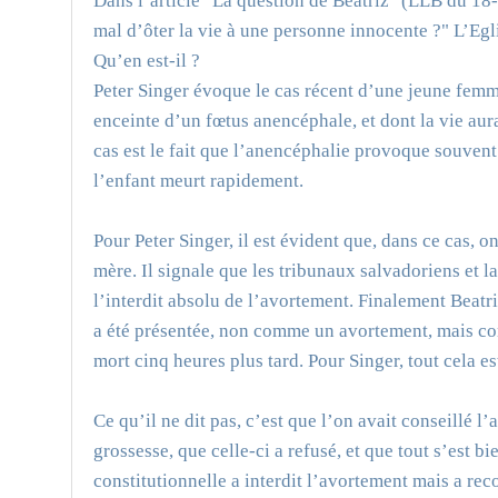
Dans l’article "La question de Beatriz" (LLB du 18-6
mal d’ôter la vie à une personne innocente ?" L’Egl
Qu’en est-il ?
Peter Singer évoque le cas récent d’une jeune femm
enceinte d’un fœtus anencéphale, et dont la vie aur
cas est le fait que l’anencéphalie provoque souvent 
l’enfant meurt rapidement.
Pour Peter Singer, il est évident que, dans ce cas, o
mère. Il signale que les tribunaux salvadoriens et 
l’interdit absolu de l’avortement. Finalement Beatri
a été présentée, non comme un avortement, mais c
mort cinq heures plus tard. Pour Singer, tout cela 
Ce qu’il ne dit pas, c’est que l’on avait conseillé l
grossesse, que celle-ci a refusé, et que tout s’est bi
constitutionnelle a interdit l’avortement mais a re