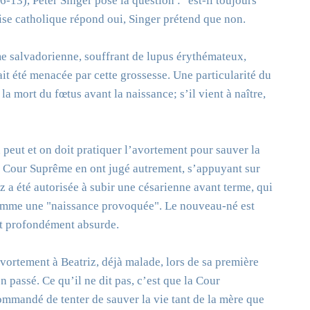
-13), Peter Singer pose la question : "est-il toujours
ise catholique répond oui, Singer prétend que non.
e salvadorienne, souffrant de lupus érythémateux,
ait été menacée par cette grossesse. Une particularité du
la mort du fœtus avant la naissance; s’il vient à naître,
n peut et on doit pratiquer l’avortement pour sauver la
la Cour Suprême en ont jugé autrement, s’appuyant sur
z a été autorisée à subir une césarienne avant terme, qui
omme une "naissance provoquée". Le nouveau-né est
est profondément absurde.
’avortement à Beatriz, déjà malade, lors de sa première
en passé. Ce qu’il ne dit pas, c’est que la Cour
commandé de tenter de sauver la vie tant de la mère que