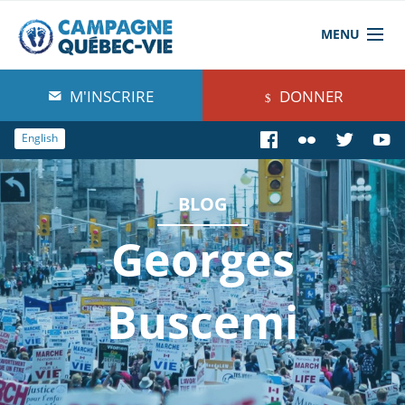
MENU
À propos de nous
M'INSCRIRE
DONNER
Blog
English
Comprendre
BLOG
Agir
Georges
Boutique
Buscemi