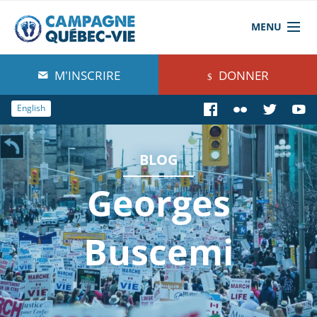
MENU
À propos de nous
M'INSCRIRE
DONNER
Blog
English
Comprendre
BLOG
Agir
Georges
Boutique
Buscemi