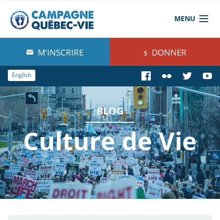
MENU
À propos de nous
M'INSCRIRE
DONNER
Blog
English
Comprendre
BLOG
Agir
Culture de Vie
Boutique