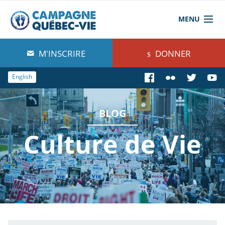
MENU
À propos de nous
M'INSCRIRE
DONNER
Blog
English
Comprendre
BLOG
Agir
Culture de Vie
Boutique