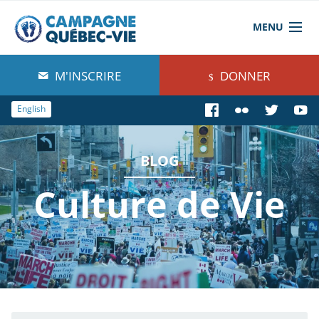
MENU
À propos de nous
M'INSCRIRE
DONNER
Blog
English
Comprendre
BLOG
Agir
Culture de Vie
Boutique