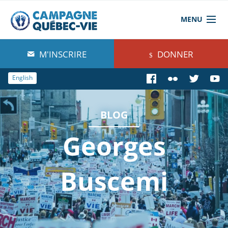
MENU
À propos de nous
M'INSCRIRE
DONNER
Blog
English
Comprendre
BLOG
Agir
Georges
Boutique
Buscemi