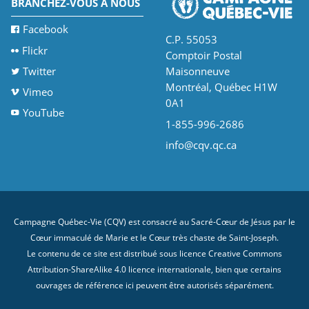
BRANCHEZ-VOUS À NOUS
Facebook
C.P. 55053
Flickr
Comptoir Postal
Twitter
Maisonneuve
Montréal, Québec H1W
Vimeo
0A1
YouTube
1-855-996-2686
info@cqv.qc.ca
Campagne Québec-Vie (CQV) est consacré au Sacré-Cœur de Jésus par le
Cœur immaculé de Marie et le Cœur très chaste de Saint-Joseph.
Le contenu de ce site est distribué sous licence
Creative Commons
Attribution-ShareAlike 4.0 licence internationale
, bien que certains
ouvrages de référence ici peuvent être autorisés séparément.