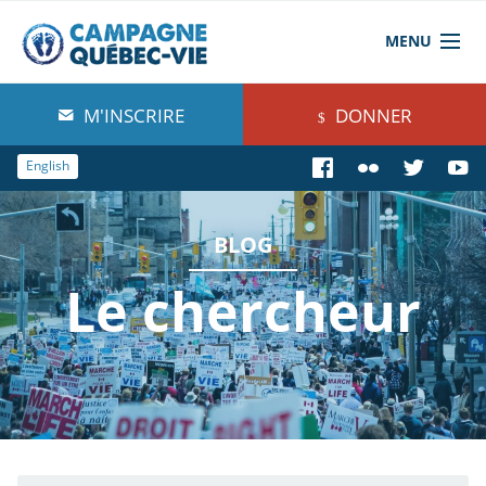
MENU
À propos de nous
M'INSCRIRE
DONNER
Blog
English
Comprendre
BLOG
Agir
Le chercheur
Boutique