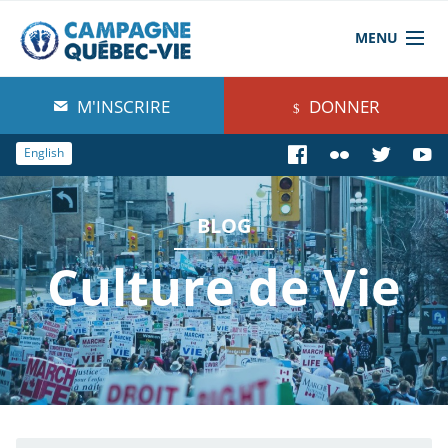
MENU
À propos de nous
M'INSCRIRE
DONNER
Blog
English
Comprendre
BLOG
Agir
Culture de Vie
Boutique