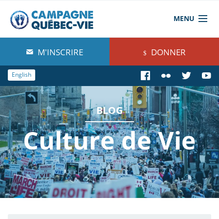
MENU
À propos de nous
M'INSCRIRE
DONNER
Blog
English
Comprendre
BLOG
Agir
Culture de Vie
Boutique