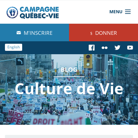
MENU
À propos de nous
M'INSCRIRE
DONNER
Blog
English
Comprendre
BLOG
Agir
Culture de Vie
Boutique