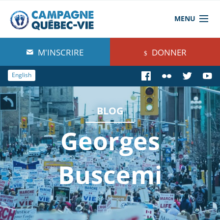
MENU
À propos de nous
M'INSCRIRE
DONNER
Blog
English
Comprendre
BLOG
Agir
Georges
Boutique
Buscemi