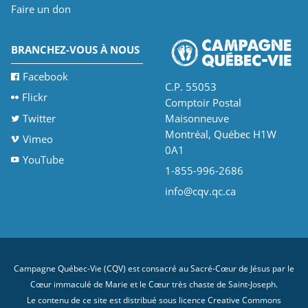
Faire un don
BRANCHEZ-VOUS À NOUS
Facebook
C.P. 55053
Flickr
Comptoir Postal
Twitter
Maisonneuve
Montréal, Québec H1W
Vimeo
0A1
YouTube
1-855-996-2686
info@cqv.qc.ca
Campagne Québec-Vie (CQV) est consacré au Sacré-Cœur de Jésus par le
Cœur immaculé de Marie et le Cœur très chaste de Saint-Joseph.
Le contenu de ce site est distribué sous licence
Creative Commons