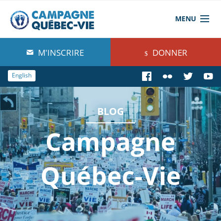
MENU
À propos de nous
M'INSCRIRE
DONNER
Blog
English
Comprendre
BLOG
Agir
Campagne
Boutique
Québec-Vie