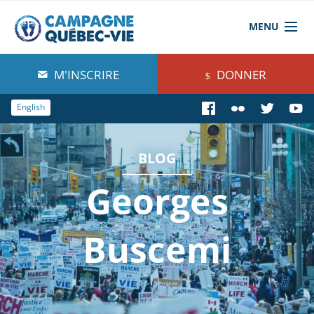
MENU
À propos de nous
M'INSCRIRE
DONNER
Blog
English
Comprendre
BLOG
Agir
Georges
Boutique
Buscemi