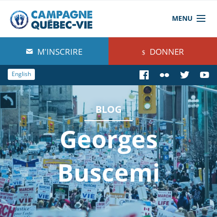
MENU
À propos de nous
M'INSCRIRE
DONNER
Blog
English
Comprendre
BLOG
Agir
Georges
Boutique
Buscemi