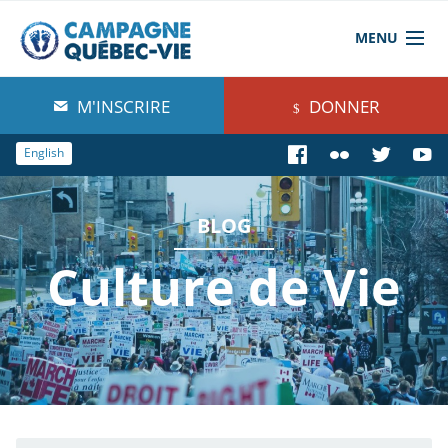
MENU
À propos de nous
M'INSCRIRE
DONNER
Blog
English
Comprendre
BLOG
Agir
Culture de Vie
Boutique