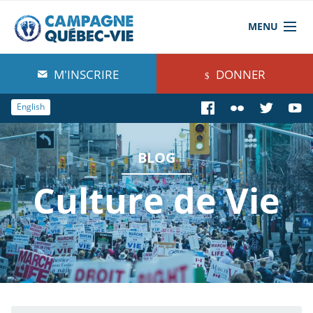
MENU
À propos de nous
M'INSCRIRE
DONNER
Blog
English
Comprendre
BLOG
Agir
Culture de Vie
Boutique