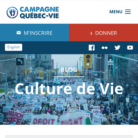
MENU
À propos de nous
M'INSCRIRE
DONNER
Blog
English
Comprendre
BLOG
Agir
Culture de Vie
Boutique