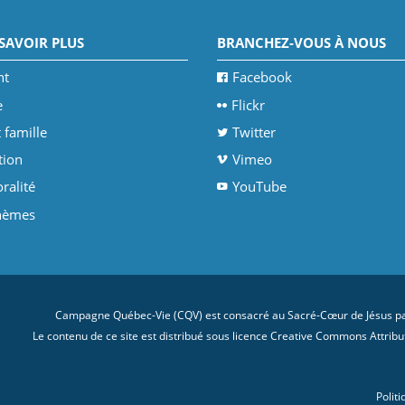
SAVOIR PLUS
BRANCHEZ-VOUS À NOUS
nt
Facebook
e
Flickr
 famille
Twitter
tion
Vimeo
ralité
YouTube
thèmes
Campagne Québec-Vie (CQV) est consacré au Sacré-Cœur de Jésus par
Le contenu de ce site est distribué sous licence
Creative Commons Attributi
Politi