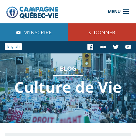
MENU
À propos de nous
M'INSCRIRE
DONNER
Blog
English
Comprendre
BLOG
Agir
Culture de Vie
Boutique