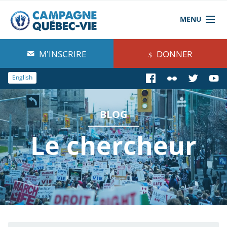
MENU
À propos de nous
M'INSCRIRE
DONNER
Blog
English
Comprendre
BLOG
Agir
Le chercheur
Boutique