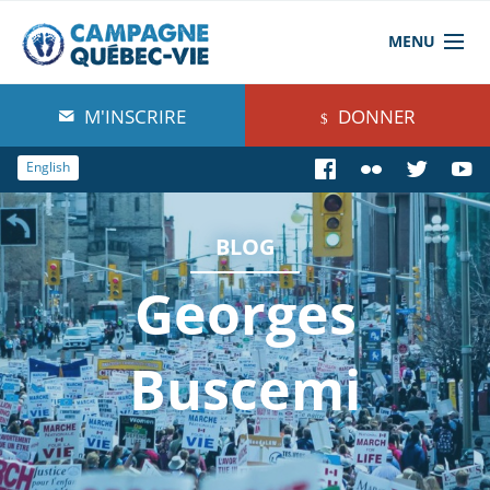
MENU
À propos de nous
M'INSCRIRE
DONNER
Blog
English
Comprendre
BLOG
Agir
Georges
Boutique
Buscemi