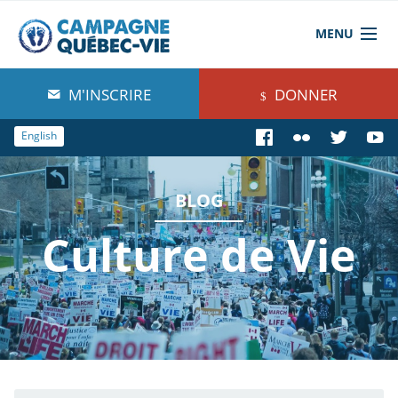
MENU
À propos de nous
M'INSCRIRE
DONNER
Blog
English
Comprendre
BLOG
Agir
Culture de Vie
Boutique