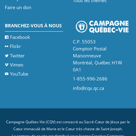
Tous les thèmes
Faire un don
BRANCHEZ-VOUS À NOUS
Facebook
C.P. 55053
Flickr
Comptoir Postal
Twitter
Maisonneuve
Montréal, Québec H1W
Vimeo
0A1
YouTube
1-855-996-2686
info@cqv.qc.ca
Campagne Québec-Vie (CQV) est consacré au Sacré-Cœur de Jésus par le
Cœur immaculé de Marie et le Cœur très chaste de Saint-Joseph.
Le contenu de ce site est distribué sous licence
Creative Commons