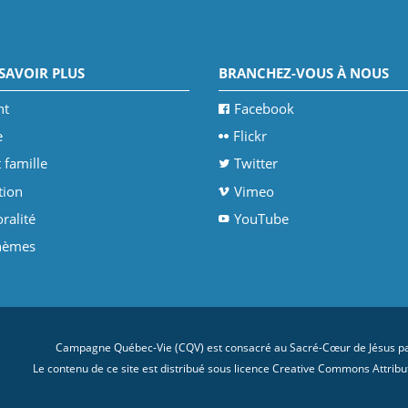
SAVOIR PLUS
BRANCHEZ-VOUS À NOUS
nt
Facebook
e
Flickr
 famille
Twitter
tion
Vimeo
ralité
YouTube
thèmes
Campagne Québec-Vie (CQV) est consacré au Sacré-Cœur de Jésus par
Le contenu de ce site est distribué sous licence
Creative Commons Attributi