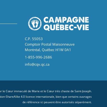
C.P. 55053
Comptoir Postal Maisonneuve
Montréal, Québec H1W 0A1
1-855-996-2686
info@cqv.qc.ca
 le Cœur immaculé de Marie et le Cœur très chaste de Saint-Joseph.
on-ShareAlike 4.0 licence internationale
, bien que certains ouvrages
de référence ici peuvent être autorisés séparément.