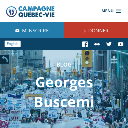
MENU
À propos de nous
M'INSCRIRE
DONNER
Blog
English
Comprendre
BLOG
Agir
Georges
Boutique
Buscemi