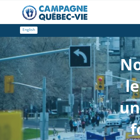
English
No
le
un
f