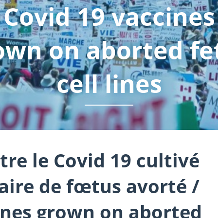
Covid 19 vaccines
own on aborted fe
cell lines
re le Covid 19 cultivé
laire de fœtus avorté /
ines grown on aborted