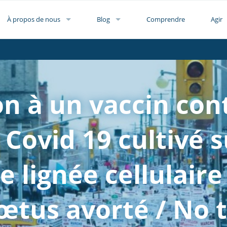
À propos de nous
Blog
Comprendre
Agir
n à un vaccin con
 Covid 19 cultivé 
e lignée cellulaire
œtus avorté / No 