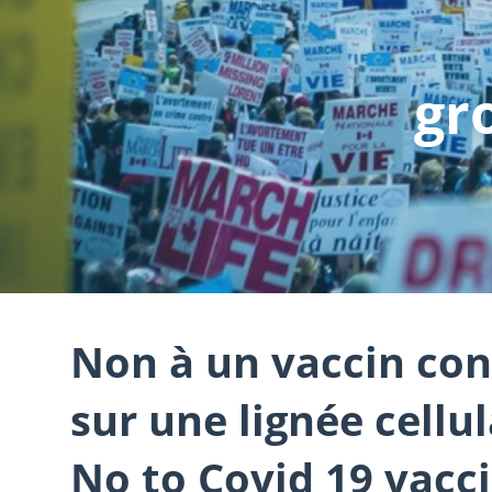
gr
Non à un vaccin cont
sur une lignée cellu
No to Covid 19 vacc