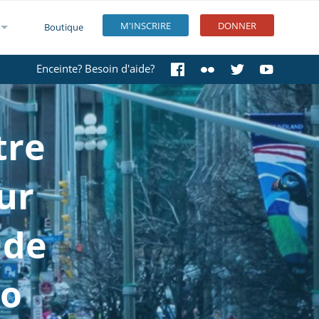
M'INSCRIRE
DONNER
Boutique
Enceinte? Besoin d'aide?
tre
sur
 de
to