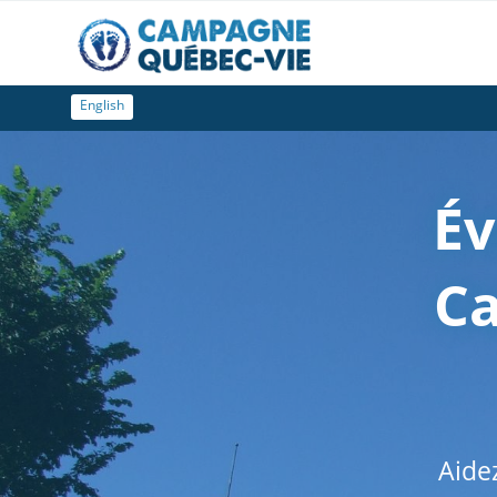
English
É
C
Aide