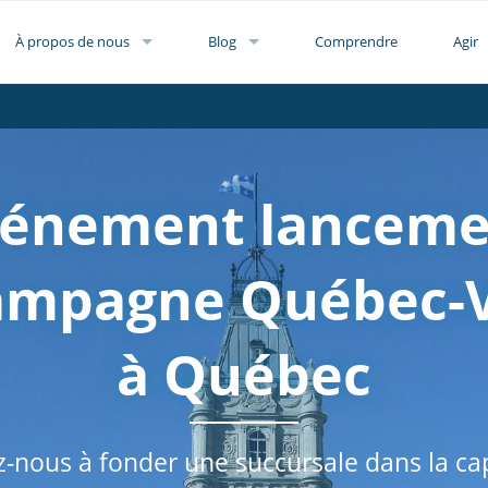
À propos de nous
Blog
Comprendre
Agir
vénement lanceme
ampagne Québec-V
à Québec
z-nous à fonder une succursale dans la cap