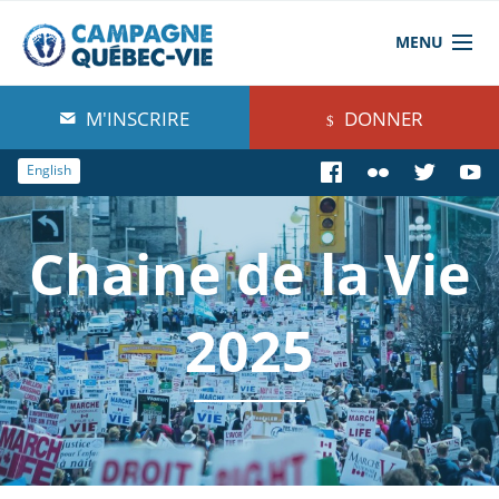
MENU
À propos de nous
M'INSCRIRE
DONNER
Blog
English
Comprendre
Chaine de la Vie
Agir
Boutique
2025