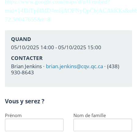
https://www.google.com/maps/d/u/0/embed?
mid=14I3iTp6IMD4m6jAOFNyQpCbjACAkKKs&ehbc
72.50047655&z=8
QUAND
05/10/2025 14:00 - 05/10/2025 15:00
CONTACTER
Brian Jenkins ·
brian.jenkins@cqv.qc.ca
· (438)
930-8643
Vous y serez ?
Prénom
Nom de famille