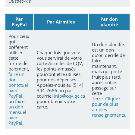
Québec-Vie
Par
Par don
Par Airmiles
PayPal
planifié
Pour ceux
qui
Un don planifié
préfèrent
est un don
utiliser
Chaque fois que vous
qu’on décide de
cette
vous servirai de votre
faire
forme de
carte Airmiles de CQV,
maintenant,
paiement,
les points amassés
mais qui porte
faire un
pourront être utilisés
fruit plus tard,
don
pour nos dépenses.
après notre
pontctuel
Appelez-nous au (514)
passage sur
avec
344-2686 ou par
cette
PayPal
,
courriel
info@cqv.qc.ca
Terre.
Cliquez
ou
faire
pour obtenir votre
pour de plus
un don
carte.
amples
mensuel
renseignements.
avec
PayPal
.