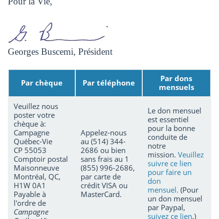
Pour la Vie,
Georges Buscemi, Président
Par dons
Par chèque
Par téléphone
mensuels
Veuillez nous
Le don mensuel
poster votre
est essentiel
chèque à:
pour la bonne
Campagne
Appelez-nous
conduite de
Québec-Vie
au (514) 344-
notre
CP 55053
2686 ou bien
mission.
Veuillez
Comptoir postal
sans frais au 1
suivre ce lien
Maisonneuve
(855) 996-2686,
pour faire un
Montréal, QC,
par carte de
don
H1W 0A1
crédit VISA ou
mensuel.
(Pour
Payable à
MasterCard.
un don mensuel
l'ordre de
par Paypal,
Campagne
suivez ce lien
.)