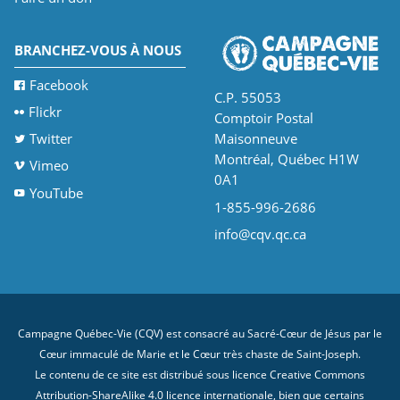
BRANCHEZ-VOUS À NOUS
Facebook
C.P. 55053
Flickr
Comptoir Postal
Twitter
Maisonneuve
Montréal, Québec H1W
Vimeo
0A1
YouTube
1-855-996-2686
info@cqv.qc.ca
Campagne Québec-Vie (CQV) est consacré au Sacré-Cœur de Jésus par le
Cœur immaculé de Marie et le Cœur très chaste de Saint-Joseph.
Le contenu de ce site est distribué sous licence
Creative Commons
Attribution-ShareAlike 4.0 licence internationale
, bien que certains