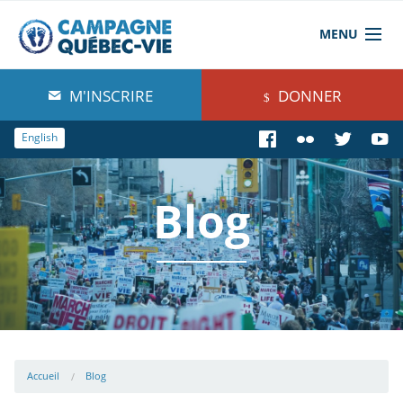
MENU
À propos de nous
M'INSCRIRE
DONNER
Blog
English
Comprendre
Blog
Agir
Boutique
Accueil
Blog