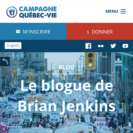
MENU
À propos de nous
M'INSCRIRE
DONNER
Blog
English
Comprendre
BLOG
Agir
Le blogue de
Boutique
Brian Jenkins