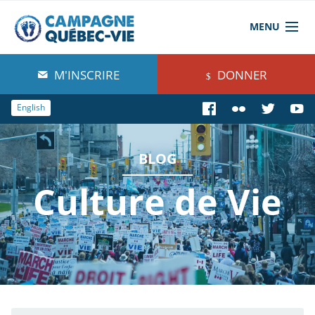
MENU
À propos de nous
M'INSCRIRE
DONNER
Blog
English
Comprendre
BLOG
Agir
Culture de Vie
Boutique