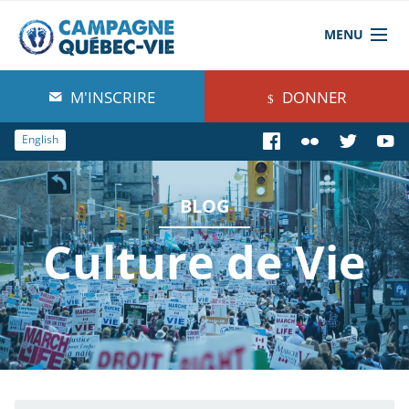
MENU
À propos de nous
M'INSCRIRE
DONNER
Blog
English
Comprendre
BLOG
Agir
Culture de Vie
Boutique