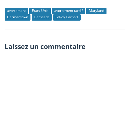
avortement
États-Unis
avortement tardif
Maryland
Germantown
Bethesda
LeRoy Carhart
Laissez un commentaire