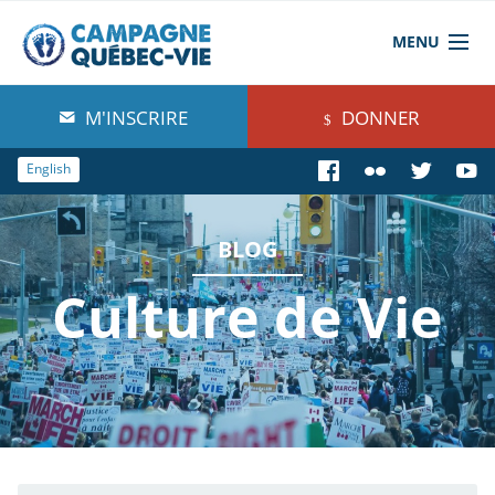
MENU
À propos de nous
M'INSCRIRE
DONNER
Blog
English
Comprendre
BLOG
Agir
Culture de Vie
Boutique