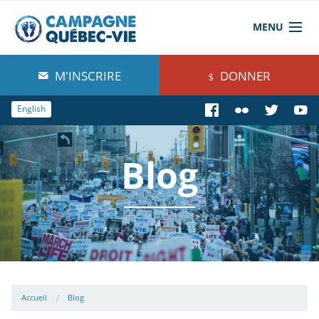
MENU
À propos de nous
M'INSCRIRE
DONNER
Blog
English
Comprendre
Blog
Agir
Boutique
Accueil
Blog