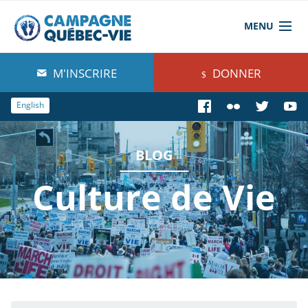
MENU
À propos de nous
M'INSCRIRE
DONNER
Blog
English
Comprendre
BLOG
Agir
Culture de Vie
Boutique