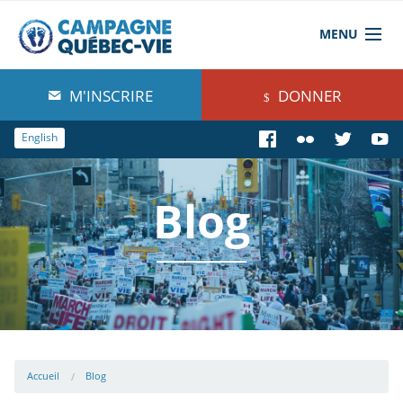
MENU
À propos de nous
M'INSCRIRE
DONNER
Blog
English
Comprendre
Blog
Agir
Boutique
Accueil
Blog